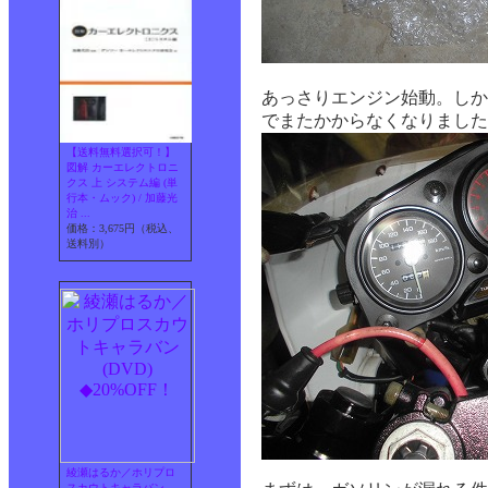
あっさりエンジン始動。しかし
でまたかからなくなりました
【送料無料選択可！】
図解 カーエレクトロニ
クス 上 システム編 (単
行本・ムック) / 加藤光
治 ...
価格：3,675円（税込、
送料別）
綾瀬はるか／ホリプロ
スカウトキャラバン