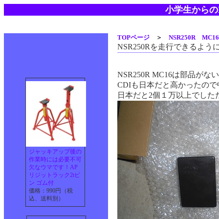
小学生からのN
TOPページ
＞
NSR250R MC
NSR250Rを走行できるよ
NSR250R MC16は部品がな
CDIも日本だと高かったの
日本だと2個１万以上でしたた
ジャッキアップ後の
作業時には必要不可
欠なウマです！AP
リジットラック2tピ
ン ゴム付
価格：990円（税
込、送料別）