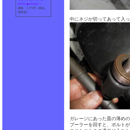
(DVD) ◆20%OFF！
価格：2,772円（税込、
送料別）
中にネジが切ってあって入っ
ガレージにあった皿の薄めの
プーラーを回すと、ボルトが