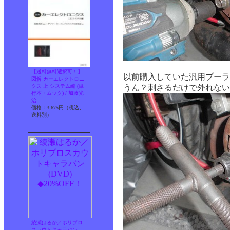
【送料無料選択可！】
以前購入していた汎用プーラ
図解 カーエレクトロニ
クス 上 システム編 (単
うん？刺さるだけで外れない
行本・ムック) / 加藤光
治 ...
価格：3,675円（税込、
送料別）
綾瀬はるか／ホリプロ
スカウトキャラバン