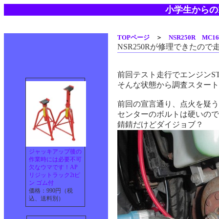
小学生からのN
TOPページ
＞
NSR250R MC
NSR250Rが修理できたの
前回テスト走行でエンジンS
そんな状態から調査スタート
前回の宣言通り、点火を疑う
センターのボルトは硬いので
錆錆だけどダイジョブ？
ジャッキアップ後の
作業時には必要不可
欠なウマです！AP
リジットラック2tピ
ン ゴム付
価格：990円（税
込、送料別）