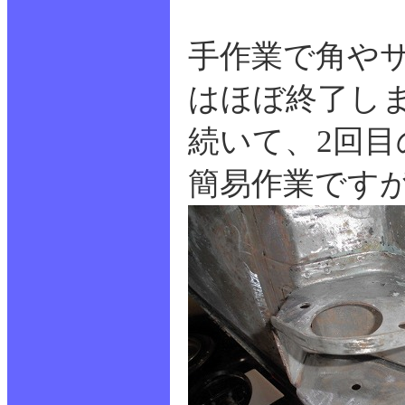
手作業で角や
はほぼ終了し
続いて、2回
簡易作業です