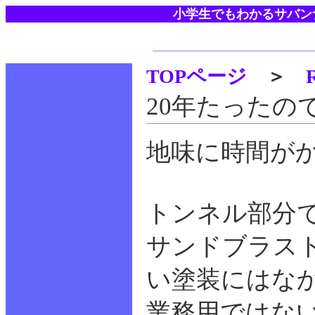
小学生でもわかるサバン
TOPページ
＞
20年たったの
地味に時間が
トンネル部分
サンドブラスト
い塗装にはな
業務用ではない