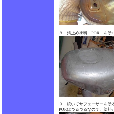
８．錆止め塗料 POR を
９．続いてサフェーサーを塗る
PORはつるつるなので、塗