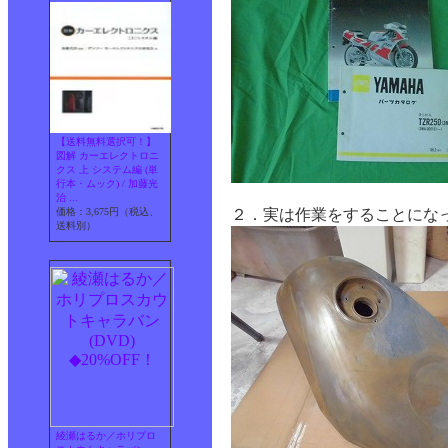
【送料無料選択可！】
図解 カーエレクトロニ
クス 上 システム編 (単
行本・ムック) / 加藤光
治 ...
価格：3,675円（税込、
２．実は作業をすることにな
送料別）
綾瀬はるか／ホリプロ