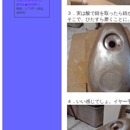
スカウトキャラバン
(DVD) ◆20%OFF！
価格：2,772円（税込、
３．実は酸で錆を取ったら錆
送料別）
そこで、ひたすら磨くことに
４．いい感じでしょ。イヤー