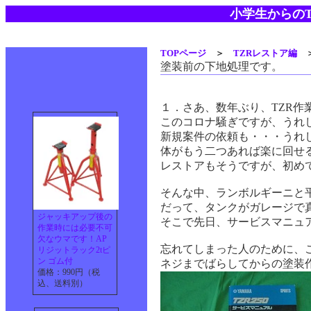
小学生からのT
TOPページ
＞
TZRレストア編
塗装前の下地処理です。
１．さあ、数年ぶり、TZR作
このコロナ騒ぎですが、うれ
新規案件の依頼も・・・うれ
体がもう二つあれば楽に回せ
レストアもそうですが、初め
そんな中、ランボルギーニと平
だって、タンクがガレージで
ジャッキアップ後の
そこで先日、サービスマニュ
作業時には必要不可
欠なウマです！AP
忘れてしまった人のために、
リジットラック2tピ
ン ゴム付
ネジまでばらしてからの塗装
価格：990円（税
込、送料別）