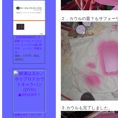
２．カウルの蓋？もサフェー
【送料無料選択可！】
図解 カーエレクトロニ
クス 上 システム編 (単
行本・ムック) / 加藤光
治 ...
価格：3,675円（税込、
送料別）
３.カウルも完了しました。
綾瀬はるか／ホリプロ