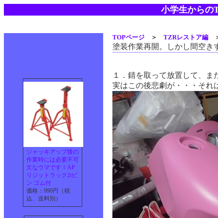
小学生からのT
TOPページ
＞
TZRレストア編
塗装作業再開。しかし間空き
１．錆を取って放置して、ま
実はこの後悲劇が・・・それ
ジャッキアップ後の
作業時には必要不可
欠なウマです！AP
リジットラック2tピ
ン ゴム付
価格：990円（税
込、送料別）