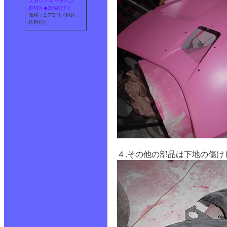
スカウトキャラバン
(DVD) ◆20%OFF！
価格：2,772円（税込、
送料別）
４.その他の部品は下地の傷