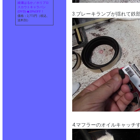
綾瀬はるか／ホリプロ
スカウトキャラバン
(DVD) ◆20%OFF！
3.ブレーキランプが揺れて
価格：2,772円（税込、
送料別）
4.マフラーのオイルキャッチ