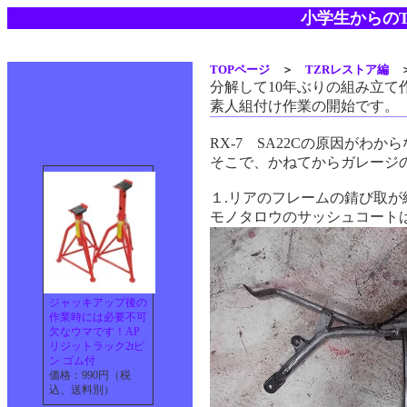
小学生からのT
TOPページ
＞
TZRレストア編
分解して10年ぶりの組み立
素人組付け作業の開始です。
RX-7 SA22Cの原因が
そこで、かねてからガレージ
１.リアのフレームの錆び取が
モノタロウのサッシュコート
ジャッキアップ後の
作業時には必要不可
欠なウマです！AP
リジットラック2tピ
ン ゴム付
価格：990円（税
込、送料別）