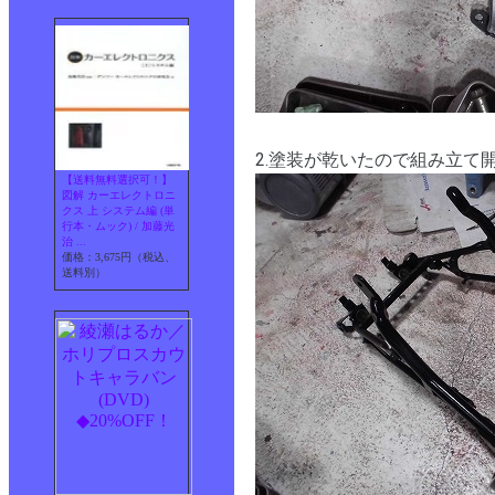
2.塗装が乾いたので組み立て
【送料無料選択可！】
図解 カーエレクトロニ
クス 上 システム編 (単
行本・ムック) / 加藤光
治 ...
価格：3,675円（税込、
送料別）