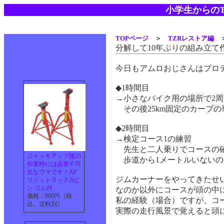
小学生からのT
TOPページ
＞
TZRレストア編
分解して10年ぶりの組み立て
今日もアムロおじさんはプロ
◆1時間目
→小さなバイク用の場所で2周
その後25km固定のカーブ
◆2時間目
→検定コース1の練習
先生と二人乗りでコースの確
ジャッキアップ後の
歩道から1メートルいないの
作業時には必要不可
欠なウマです！AP
ジムカーナーをやってきたせ
リジットラック2tピ
ン ゴム付
なのか以外にコースが頭の中
価格：990円（税
私の経験（場合）ですが、コ
込、送料別）
実際の走行風景で覚えると頭