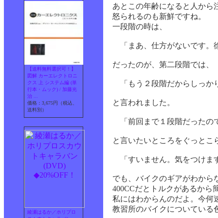
あとこの年齢になると人から
怒られるのも新鮮ですね。
一段階の時は、
「まあ、仕方がないです。徐
だったのが、第二段階では、
【送料無料選択可！】
図解 カーエレクトロニ
「もう２段階だからしっか
クス 上 システム編 (単
行本・ムック) / 加藤光
治 ...
と言われました。
価格：3,675円（税込、
送料別）
「前回まで１段階だったの
と言いたいところをぐっとこ
「すいません。気をつけま
でも、バイクのギアがわから
400CCだとトルクがあるか
私にはわからんのだよ。今何
教習所のバイクについている
綾瀬はるか／ホリプロ