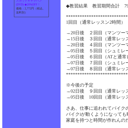
スカウトキャラバン
(DVD) ◆20%OFF！
◆教習結果 教習期間合計 7
価格：2,772円（税込、
送料別）
***************************
1回目（通常レッスン2時間）
→20日後 ２回目（マンツー
→15日後 ３回目（通常レッ
→20日後 ４回目（マンツー
→05日後 ５回目（シュミレ
→05日後 ６回目（ATと通常
→07日後 ７回目（シュミレ
→07日後 ８回目（通常レッ
***************************
※今後の予定
→02日後 ９回目
（通常レッ
→05日後 10回目
（通常レッ
さあ、仕事に追われてバイク
バイクiが動くようになっても
家庭を持つと時間が作れんの